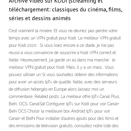
Archive Video sur KODI (streaming et
téléchargement: classiques du cinéma, films,
séries et dessins animés
C’est vraiment la misère. Et vous ne devriez pas perdre votre
temps avec un VPN gratuit pour Kodi. Le meilleur VPN gratuit
pour Kodi 2020 . Si vous lisez encore à ce stade, je n’ai pas
réussi à vous convaincre de souscrire à Kodi VPN correct et
fiable. Heureusement, j’ai gardé un as dans ma manche : le
meilleur VPN gratuit pour Kodi. Mais, il y a un mais… Vous
pouvez utiliser un Si vous souhaitez obtenir des informations
pour avoir un accès IpTv de qualité, fiable, avec des serveurs
de diffusion hébergés en Europe alors laissez moi un
commentaire. Related posts: La meilleur offre IpTv Canal Plus,
BeIn, OCS, CanalSat Configurer IpTv sur Kodi pour voir Canal+
BeIn OCS Choisir la meilleure box Android IpTv pour voir
Canal+ et BeIN Pour installer d’autres ajouts pour des films et
des émissions de télévision gratuits, consultez notre liste des